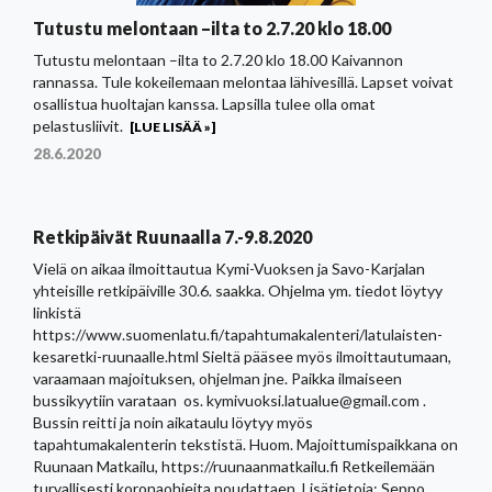
Tutustu melontaan –ilta to 2.7.20 klo 18.00
Tutustu melontaan –ilta to 2.7.20 klo 18.00 Kaivannon
rannassa. Tule kokeilemaan melontaa lähivesillä. Lapset voivat
osallistua huoltajan kanssa. Lapsilla tulee olla omat
pelastusliivit.
[LUE LISÄÄ »]
28.6.2020
Retkipäivät Ruunaalla 7.-9.8.2020
Vielä on aikaa ilmoittautua Kymi-Vuoksen ja Savo-Karjalan
yhteisille retkipäiville 30.6. saakka. Ohjelma ym. tiedot löytyy
linkistä
https://www.suomenlatu.fi/tapahtumakalenteri/latulaisten-
kesaretki-ruunaalle.html Sieltä pääsee myös ilmoittautumaan,
varaamaan majoituksen, ohjelman jne. Paikka ilmaiseen
bussikyytiin varataan os. kymivuoksi.latualue@gmail.com .
Bussin reitti ja noin aikataulu löytyy myös
tapahtumakalenterin tekstistä. Huom. Majoittumispaikkana on
Ruunaan Matkailu, https://ruunaanmatkailu.fi Retkeilemään
turvallisesti koronaohjeita noudattaen. Lisätietoja: Seppo