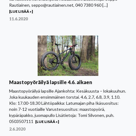
Rautiainen, seppo@rautiainen.net, 040 7380 960 […]
[LUE LISÄÄ »]
11.6.2020
Maastopyöräilyä lapsille 4.6. alkaen
Maastopyöräilyä lapsille Ajankohta: Kesäkuusta – lokakuuhun.
Joka kuukauden ensimmäinen torstai. 4.6, 2.7, 6.8, 3.9, 1.10.
Klo: 17.00-18.30 Lähtöpaikka: Latumajan piha Ikäsuositus:
noin 7-12 vuotiaille Varustesuositus: maastopyörä,
kypäräpakko, juomapullo Lisätietoja: Tomi Silvonen, puh.
0503507111
[LUE LISÄÄ »]
2.6.2020