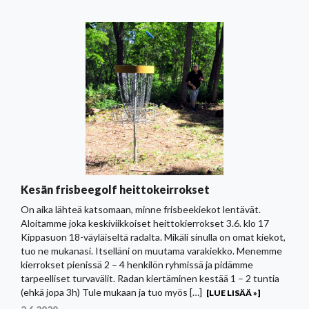
Kesän frisbeegolf heittokeirrokset
On aika lähteä katsomaan, minne frisbeekiekot lentävät.
Aloitamme joka keskiviikkoiset heittokierrokset 3.6. klo 17
Kippasuon 18-väyläiseltä radalta. Mikäli sinulla on omat kiekot,
tuo ne mukanasi. Itselläni on muutama varakiekko. Menemme
kierrokset pienissä 2 – 4 henkilön ryhmissä ja pidämme
tarpeelliset turvavälit. Radan kiertäminen kestää 1 – 2 tuntia
(ehkä jopa 3h) Tule mukaan ja tuo myös […]
[LUE LISÄÄ »]