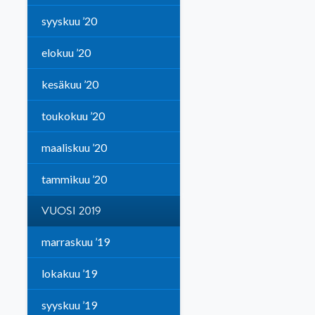
syyskuu ’20
elokuu ’20
kesäkuu ’20
toukokuu ’20
maaliskuu ’20
tammikuu ’20
VUOSI 2019
marraskuu ’19
lokakuu ’19
syyskuu ’19