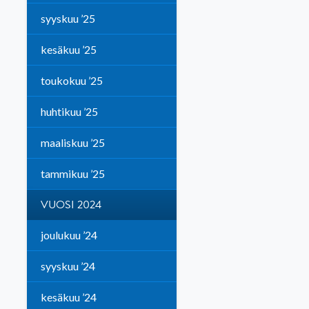
syyskuu ’25
kesäkuu ’25
toukokuu ’25
huhtikuu ’25
maaliskuu ’25
tammikuu ’25
VUOSI 2024
joulukuu ’24
syyskuu ’24
kesäkuu ’24