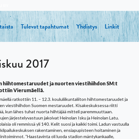
U RY
taista
Tulevat tapahtumat
Yhdistys
Linkit
iskuu 2017
n hiihtomestaruudet ja nuorten viestihiihdon SM:t
ottiin Vierumäellä.
äellä ratkottiin 11. – 12.3. koululiikuntaliiton hiihtomestaruudet ja
en viestihiihdon Suomen mestaruudet. Kisakeskuksessa riitti
ää, kun lähes tuhat nuorta hiihtäjää mitteli paremmuuttaan.
lujen järjestelyvastuun jakoivat Heinolan Isku ja Heinolan Latu.
laisia oli remmissä yli 140. Kelit suosi ja kaikki toimi. Ladun vastuulla
t kilpailukeskuksen rakentaminen, ensiapupisteen hoitaminen ja
iinitoiminnot. ”Haastavinta oli luoda stadion mäntykankaalle,