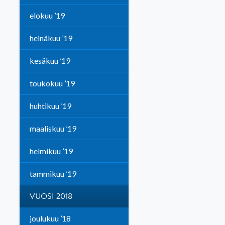
elokuu ’19
heinäkuu ’19
kesäkuu ’19
toukokuu ’19
huhtikuu ’19
maaliskuu ’19
helmikuu ’19
tammikuu ’19
VUOSI 2018
joulukuu ’18