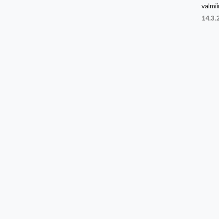
valmii
14.3.