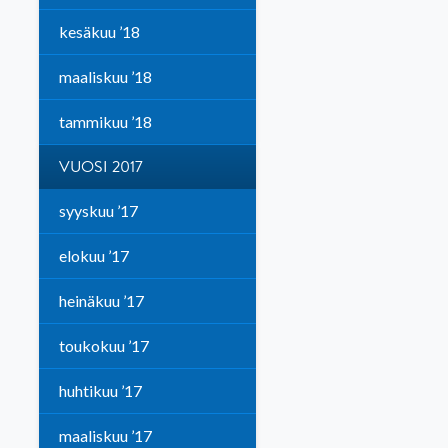
kesäkuu ’18
maaliskuu ’18
tammikuu ’18
VUOSI 2017
syyskuu ’17
elokuu ’17
heinäkuu ’17
toukokuu ’17
huhtikuu ’17
maaliskuu ’17