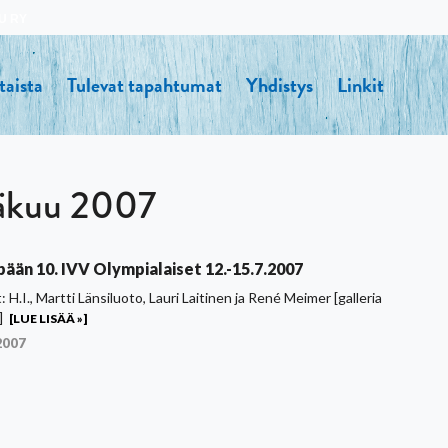
U RY
taista
Tulevat tapahtumat
Yhdistys
Linkit
äkuu 2007
ään 10. IVV Olympialaiset 12.-15.7.2007
 H.I., Martti Länsiluoto, Lauri Laitinen ja René Meimer [galleria
]
[LUE LISÄÄ »]
2007