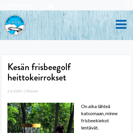
Skip
SUOMEN LATU
to
content
Kesän frisbeegolf
heittokeirrokset
2.6.2020
Yleinen
On aika lähteä
katsomaan, minne
frisbeekiekot
lentävät.