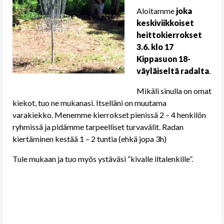
Aloitamme
joka
keskiviikkoiset
heittokierrokset
3.6. klo 17
Kippasuon 18-
väyläiseltä radalta
.
Mikäli sinulla on omat
kiekot, tuo ne mukanasi. Itselläni on muutama
varakiekko. Menemme kierrokset pienissä 2 – 4 henkilön
ryhmissä ja pidämme tarpeelliset turvavälit. Radan
kiertäminen kestää 1 – 2 tuntia (ehkä jopa 3h)
Tule mukaan ja tuo myös ystäväsi ”kivalle iltalenkille”.