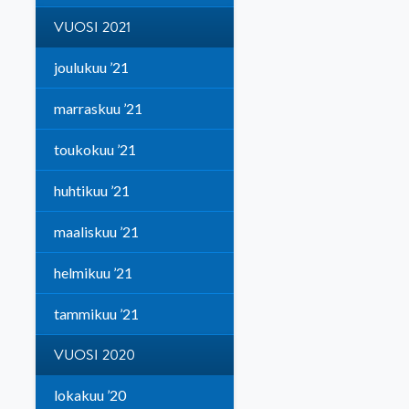
VUOSI 2021
joulukuu ’21
marraskuu ’21
toukokuu ’21
huhtikuu ’21
maaliskuu ’21
helmikuu ’21
tammikuu ’21
VUOSI 2020
lokakuu ’20