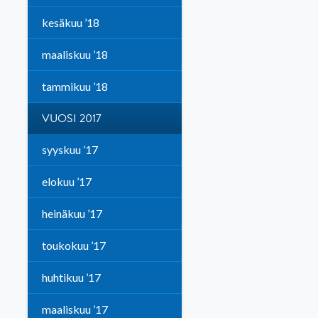
kesäkuu ’18
maaliskuu ’18
tammikuu ’18
VUOSI 2017
syyskuu ’17
elokuu ’17
heinäkuu ’17
toukokuu ’17
huhtikuu ’17
maaliskuu ’17