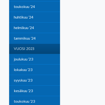
toukokuu ’24
huhtikuu ’24
helmikuu ’24
tammikuu ’24
VUOSI 2023
joulukuu ’23
lokakuu ’23
syyskuu ’23
kesäkuu ’23
toukokuu ’23