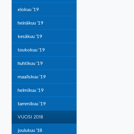
elokuu ’19
heinäkuu ’19
kesäkuu ’19
toukokuu ’19
huhtikuu ’19
maaliskuu ’19
helmikuu ’19
tammikuu ’19
VUOSI 2018
joulukuu ’18