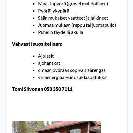
Maastopyörä (gravel mahdollinen)
Pyöräilykypärä
Sään mukaiset vaatteet ja jalkineet
Juomaa mukaan (reppu tai juomapullo)
Puhelin täydellä akulla
Vahvasti
suositellaan
:
Ajolasit
ajohanskat
omaan pyörään sopiva sisärengas
varaenergiaa esim. suklaapatukka
Tomi Silvonen 050 350 7111