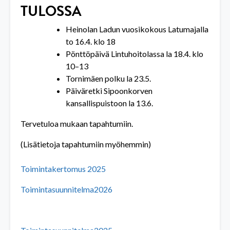
TULOSSA
Heinolan Ladun vuosikokous Latumajalla
to 16.4. klo 18
Pönttöpäivä Lintuhoitolassa la 18.4. klo
10–13
Tornimäen polku la 23.5.
Päiväretki Sipoonkorven
kansallispuistoon la 13.6.
Tervetuloa mukaan tapahtumiin.
(Lisätietoja tapahtumiin myöhemmin)
Toimintakertomus 2025
Toimintasuunnitelma2026