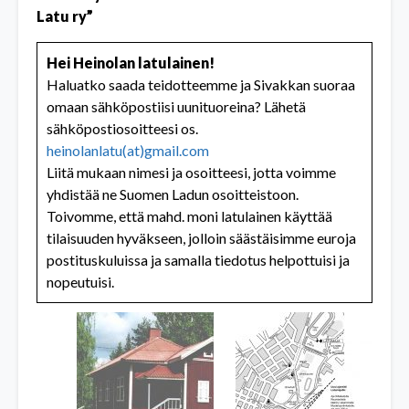
Latu ry”
Hei Heinolan latulainen!
Haluatko saada teidotteemme ja Sivakkan suoraa
omaan sähköpostiisi uunituoreina? Lähetä
sähköpostiosoitteesi os.
heinolanlatu(at)gmail.com
Liitä mukaan nimesi ja osoitteesi, jotta voimme
yhdistää ne Suomen Ladun osoitteistoon.
Toivomme, että mahd. moni latulainen käyttää
tilaisuuden hyväkseen, jolloin säästäisimme euroja
postituskuluissa ja samalla tiedotus helpottuisi ja
nopeutuisi.