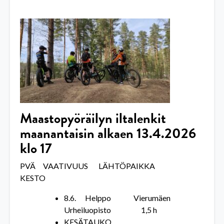
Maastopyöräilyn iltalenkit
maanantaisin alkaen
13.4.2026
klo 17
PVÄ VAATIVUUS LÄHTÖPAIKKA
KESTO
8.6. Helppo Vierumäen
Urheiluopisto 1,5 h
KESÄTAUKO