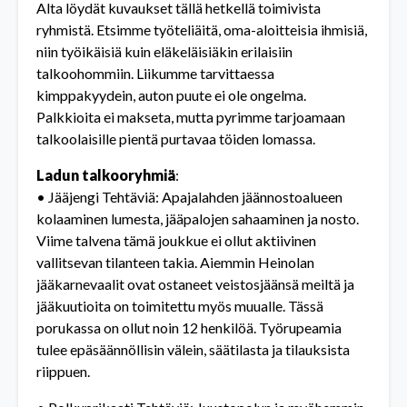
Alta löydät kuvaukset tällä hetkellä toimivista
ryhmistä. Etsimme työteliäitä, oma-aloitteisia ihmisiä,
niin työikäisiä kuin eläkeläisiäkin erilaisiin
talkoohommiin. Liikumme tarvittaessa
kimppakyydein, auton puute ei ole ongelma.
Palkkioita ei makseta, mutta pyrimme tarjoamaan
talkoolaisille pientä purtavaa töiden lomassa.
Ladun talkooryhmiä
:
• Jääjengi Tehtäviä: Apajalahden jäännostoalueen
kolaaminen lumesta, jääpalojen sahaaminen ja nosto.
Viime talvena tämä joukkue ei ollut aktiivinen
vallitsevan tilanteen takia. Aiemmin Heinolan
jääkarnevaalit ovat ostaneet veistosjäänsä meiltä ja
jääkuutioita on toimitettu myös muualle. Tässä
porukassa on ollut noin 12 henkilöä. Työrupeamia
tulee epäsäännöllisin välein, säätilasta ja tilauksista
riippuen.