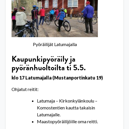
Pyöräilijät Latumajalla
Kaupunkipyöräily ja
pyöränhuoltoilta ti 5.5.
klo 17 Latumajalla (Mustanportinkatu 19)
Ohjatut reitit:
Latumaja – Kirkonkylänkoulu –
Komostentien kautta takaisin
Latumajalle.
Maastopyöräilijöille oma reitti.