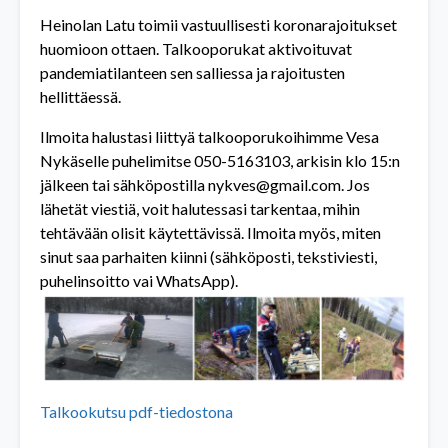
Heinolan Latu toimii vastuullisesti koronarajoitukset
huomioon ottaen. Talkooporukat aktivoituvat
pandemiatilanteen sen salliessa ja rajoitusten
hellittäessä.
Ilmoita halustasi liittyä talkooporukoihimme Vesa
Nykäselle puhelimitse 050-5163103, arkisin klo 15:n
jälkeen tai sähköpostilla nykves@gmail.com. Jos
lähetät viestiä, voit halutessasi tarkentaa, mihin
tehtävään olisit käytettävissä. Ilmoita myös, miten
sinut saa parhaiten kiinni (sähköposti, tekstiviesti,
puhelinsoitto vai WhatsApp).
Talkookutsu pdf-tiedostona