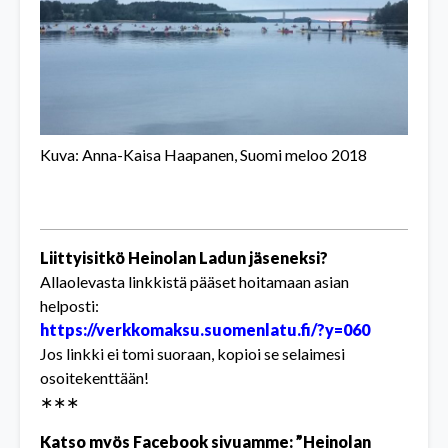
Kuva: Anna-Kaisa Haapanen, Suomi meloo 2018
Liittyisitkö Heinolan Ladun jäseneksi?
Allaolevasta linkkistä pääset hoitamaan asian
helposti:
https://verkkomaksu.suomenlatu.fi/?y=060
Jos linkki ei tomi suoraan, kopioi se selaimesi
osoitekenttään!
∗∗∗
Katso myös Facebook sivuamme: ”Heinolan