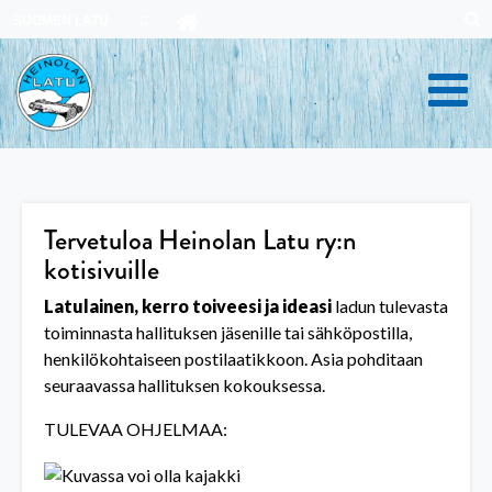
Skip
SUOMEN LATU
to
content
Tervetuloa Heinolan Latu ry:n
kotisivuille
Latulainen, kerro toiveesi ja ideasi
ladun tulevasta
toiminnasta hallituksen jäsenille tai sähköpostilla,
henkilökohtaiseen postilaatikkoon. Asia pohditaan
seuraavassa hallituksen kokouksessa.
TULEVAA OHJELMAA: