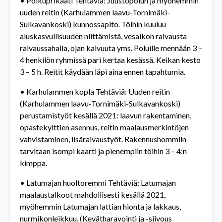
• Polkuprikaati Tehtäviä: Juustopolun ja myöhemmin
uuden reitin (Karhulammen laavu-Tornimäki-
Sulkavankoski) kunnossapito. Töihin kuuluu
aluskasvullisuuden niittämistä, vesaikon raivausta
raivaussahalla, ojan kaivuuta yms. Poluille mennään 3 –
4 henkilön ryhmissä pari kertaa kesässä. Keikan kesto
3 – 5 h. Reitit käydään läpi aina ennen tapahtumia.
• Karhulammen kopla Tehtäviä: Uuden reitin
(Karhulammen laavu-Tornimäki-Sulkavankoski)
perustamistyöt kesällä 2021: laavun rakentaminen,
opastekylttien asennus, reitin maalausmerkintöjen
vahvistaminen, lisäraivaustyöt. Rakennushommiin
tarvitaan isompi kaarti ja pienempiin töihin 3 – 4:n
kimppa.
• Latumajan huoltoremmi Tehtäviä: Latumajan
maalaustalkoot mahdollisesti kesällä 2021,
myöhemmin Latumajan lattian hionta ja lakkaus,
nurmikonleikkuu. (Kevätharavointi ja -siivous