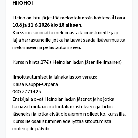
HIIOHOI!
Heinolan latu järjestää melontakurssin kahtena
iltana
10.6 ja 11.6.2026 klo 18 alkaen.
Kurssi on suunnattu melonnasta kiinnostuneille ja jo
lajia harrastaneille, jotka haluavat saada lisävarmuutta
melomiseen ja pelastautumiseen.
Kurssin hinta 27€ ( Heinolan ladun jäsenille ilmainen)
Ilmoittautumiset ja lainakaluston varaus:
Kaisa Kauppi-Orpana
040 7771425
Ensisijalla ovat Heinolan ladun jäsenet ja he jotka
haluavat mukaan melontaharrastukseen ja ladun
jäseneksi ja jotka eivät ole aiemmin olleet ko. kurssilla.
Kurssille osallistuminen edellyttää sitoutumista
molempiin päiviin.