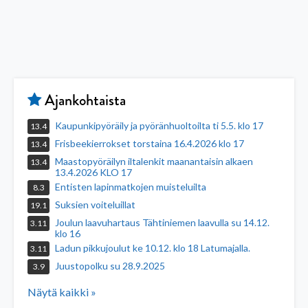
Ajankohtaista
Kaupunkipyöräily ja pyöränhuoltoilta ti 5.5. klo 17
13.4
Frisbeekierrokset torstaina 16.4.2026 klo 17
13.4
Maastopyöräilyn iltalenkit maanantaisin alkaen
13.4
13.4.2026 KLO 17
Entisten lapinmatkojen muisteluilta
8.3
Suksien voiteluillat
19.1
Joulun laavuhartaus Tähtiniemen laavulla su 14.12.
3.11
klo 16
Ladun pikkujoulut ke 10.12. klo 18 Latumajalla.
3.11
Juustopolku su 28.9.2025
3.9
Näytä kaikki »