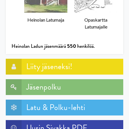
Heinolan Latumaja
Opaskartta
Latumajalle
550
Heinolan Ladun jäsenmäärä
henkilöä.
Liity jäseneksi!
Jäsenpolku
Latu & Polku-lehti
Uusin Sivakka PDF