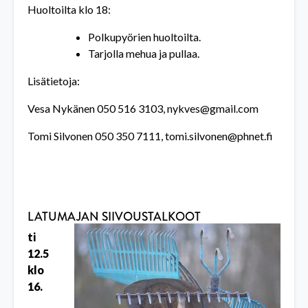
Huoltoilta klo 18:
Polkupyörien huoltoilta.
Tarjolla mehua ja pullaa.
Lisätietoja:
Vesa Nykänen 050 516 3103,
nykves@gmail.com
Tomi Silvonen 050 350 7111,
tomi.silvonen@phnet.fi
LATUMAJAN SIIVOUSTALKOOT
ti
12.5
klo
16.