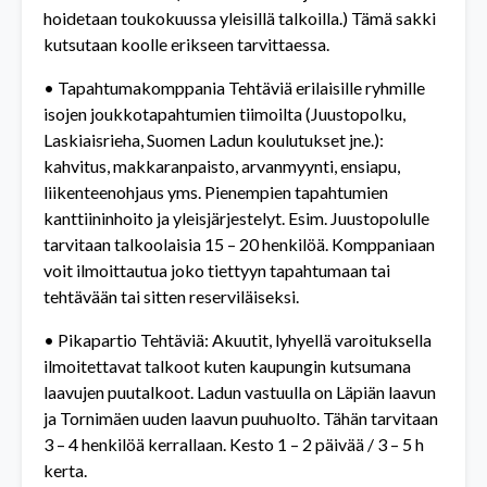
hoidetaan toukokuussa yleisillä talkoilla.) Tämä sakki
kutsutaan koolle erikseen tarvittaessa.
• Tapahtumakomppania Tehtäviä erilaisille ryhmille
isojen joukkotapahtumien tiimoilta (Juustopolku,
Laskiaisrieha, Suomen Ladun koulutukset jne.):
kahvitus, makkaranpaisto, arvanmyynti, ensiapu,
liikenteenohjaus yms. Pienempien tapahtumien
kanttiininhoito ja yleisjärjestelyt. Esim. Juustopolulle
tarvitaan talkoolaisia 15 – 20 henkilöä. Komppaniaan
voit ilmoittautua joko tiettyyn tapahtumaan tai
tehtävään tai sitten reserviläiseksi.
• Pikapartio Tehtäviä: Akuutit, lyhyellä varoituksella
ilmoitettavat talkoot kuten kaupungin kutsumana
laavujen puutalkoot. Ladun vastuulla on Läpiän laavun
ja Tornimäen uuden laavun puuhuolto. Tähän tarvitaan
3 – 4 henkilöä kerrallaan. Kesto 1 – 2 päivää / 3 – 5 h
kerta.