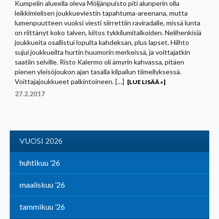
Kumpelin alueella oleva Möljänpuisto piti alunperin olla
leikkimielisen joukkueviestin tapahtuma-areenana, mutta
lumenpuutteen vuoksi viesti siirrettiin raviradalle, missä lunta
on riittänyt koko talven, kiitos tykkilumitalkoiden. Nelihenkisiä
joukkueita osallistui lopulta kahdeksan, plus lapset. Hiihto
sujui joukkueilta hurtin huumorin merkeissä, ja voittajatkin
saatiin selville. Risto Kalermo oli ämyrin kahvassa, pitäen
pienen yleisöjoukon ajan tasalla kilpailun tiimellyksessä.
Voittajajoukkueet palkintoineen. […]
[LUE LISÄÄ »]
27.2.2017
VUOSI 2026
huhtikuu ’26
maaliskuu ’26
tammikuu ’26