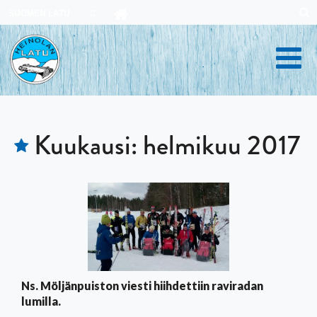
Skip
SUOMEN LATU
to
content
Kuukausi:
helmikuu 2017
Ns. Möljänpuiston viesti hiihdettiin raviradan
lumilla.