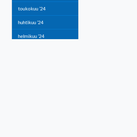
toukokuu ’24
huhtikuu ’24
helmikuu ’24
tammikuu ’24
VUOSI 2023
joulukuu ’23
lokakuu ’23
syyskuu ’23
kesäkuu ’23
toukokuu ’23