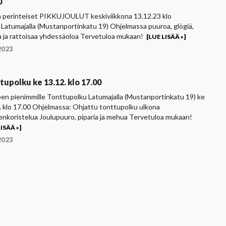
0
 perinteiset PIKKUJOULUT keskiviikkona 13.12.23 klo
 Latumajalla (Mustanportinkatu 19) Ohjelmassa puuroa, glögiä,
ja ja rattoisaa yhdessäoloa Tervetuloa mukaan!
[LUE LISÄÄ »]
2023
tupolku ke 13.12. klo 17.00
en pienimmille Tonttupolku Latumajalla (Mustanportinkatu 19) ke
. klo 17.00 Ohjelmassa: Ohjattu tonttupolku ulkona
nkoristelua Joulupuuro, piparia ja mehua Tervetuloa mukaan!
ISÄÄ »]
2023