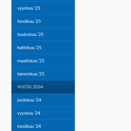
syyskuu ’25
kesäkuu ’25
toukokuu ’25
huhtikuu ’25
maaliskuu ’25
tammikuu ’25
VUOSI 2024
joulukuu ’24
syyskuu ’24
kesäkuu ’24