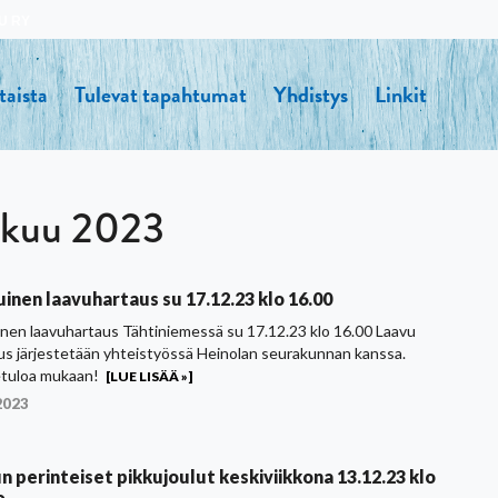
U RY
taista
Tulevat tapahtumat
Yhdistys
Linkit
ukuu 2023
uinen laavuhartaus su 17.12.23 klo 16.00
inen laavuhartaus Tähtiniemessä su 17.12.23 klo 16.00 Laavu
us järjestetään yhteistyössä Heinolan seurakunnan kanssa.
tuloa mukaan!
[LUE LISÄÄ »]
2023
n perinteiset pikkujoulut keskiviikkona 13.12.23 klo