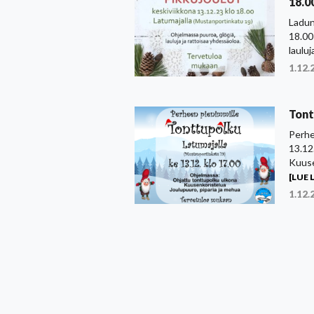
18.0
Ladun
18.00
laulu
1.12.
Tont
Perhe
13.12
Kuuse
[LUE L
1.12.