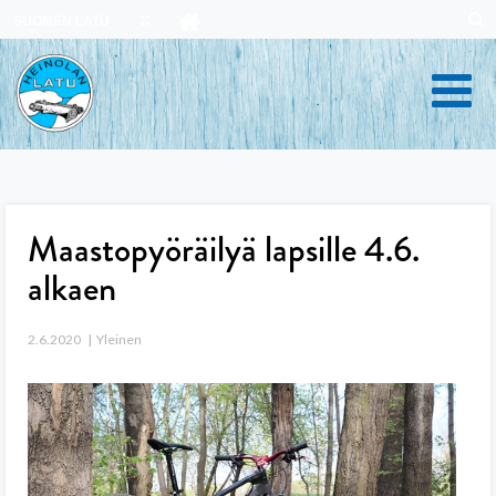
Skip
SUOMEN LATU
to
content
Maastopyöräilyä lapsille 4.6.
alkaen
2.6.2020
Yleinen