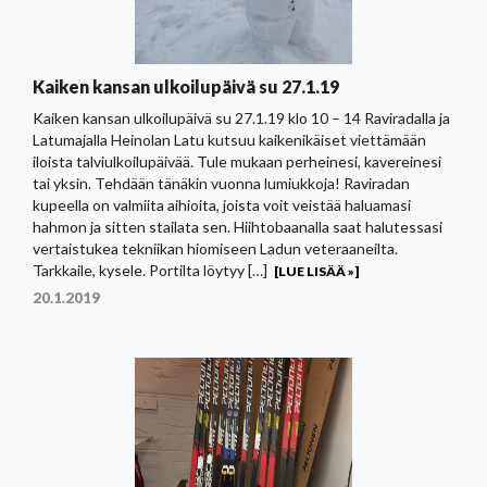
Kaiken kansan ulkoilupäivä su 27.1.19
Kaiken kansan ulkoilupäivä su 27.1.19 klo 10 – 14 Raviradalla ja
Latumajalla Heinolan Latu kutsuu kaikenikäiset viettämään
iloista talviulkoilupäivää. Tule mukaan perheinesi, kavereinesi
tai yksin. Tehdään tänäkin vuonna lumiukkoja! Raviradan
kupeella on valmiita aihioita, joista voit veistää haluamasi
hahmon ja sitten stailata sen. Hiihtobaanalla saat halutessasi
vertaistukea tekniikan hiomiseen Ladun veteraaneilta.
Tarkkaile, kysele. Portilta löytyy […]
[LUE LISÄÄ »]
20.1.2019