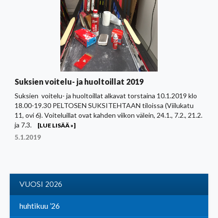
Suksien voitelu- ja huoltoillat 2019
Suksien voitelu- ja huoltoillat alkavat torstaina 10.1.2019 klo
18.00-19.30 PELTOSEN SUKSITEHTAAN tiloissa (Viilukatu
11, ovi 6). Voiteluillat ovat kahden viikon välein, 24.1., 7.2., 21.2.
ja 7.3.
[LUE LISÄÄ »]
5.1.2019
VUOSI 2026
huhtikuu ’26