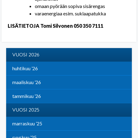
omaan pyörään sopiva sisärengas
varaenergiaa esim. suklaapatukka
LISÄTIETOJA
Tomi Silvonen 050 350
7111
VUOSI 2026
huhtikuu ’26
maaliskuu ’26
tammikuu ’26
VUOSI 2025
marraskuu ’25
syyskuu ’25