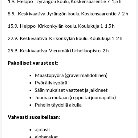
1.9. Helppo Jyrängön koulu, Koskensaarentie 7 1,5 h
8.9. Keskivaativa Jyrängön koulu, Koskensaarentie 7 2 h
15.9. Helppo Kirkonkylän koulu, Koulukuja 1 1,5 h
22.9. Keskivaativa Kirkonkylän koulu, Koulukuja 1 2 h
29.9. Keskivaativa Vierumäki Urheiluopisto 2 h
Pakolliset
varusteet
:
Maastopyörä (gravel mahdollinen)
Pyöräilykypärä
Sään mukaiset vaatteet ja jalkineet
Juomaa mukaan (reppu tai juomapullo)
Puhelin täydellä akulla
Vahvasti
suositellaan
:
ajolasit
ajohanskat