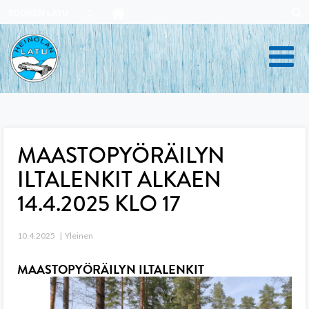
Skip
SUOMEN LATU
to
content
MAASTOPYÖRÄILYN
ILTALENKIT ALKAEN
14.4.2025 KLO 17
10.4.2025
Yleinen
MAASTOPYÖRÄILYN ILTALENKIT