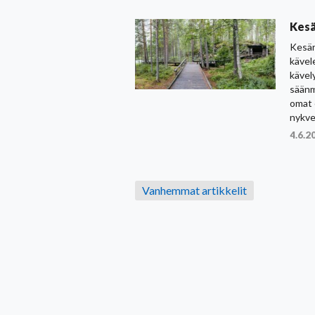
Kesä
Kesär
kävel
kävel
säänm
omat 
nykv
4.6.2
Artikkelien
Vanhemmat artikkelit
selaus