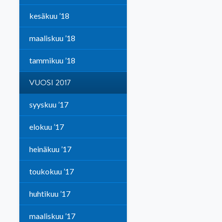
kesäkuu ’18
maaliskuu ’18
tammikuu ’18
VUOSI 2017
syyskuu ’17
elokuu ’17
heinäkuu ’17
toukokuu ’17
huhtikuu ’17
maaliskuu ’17