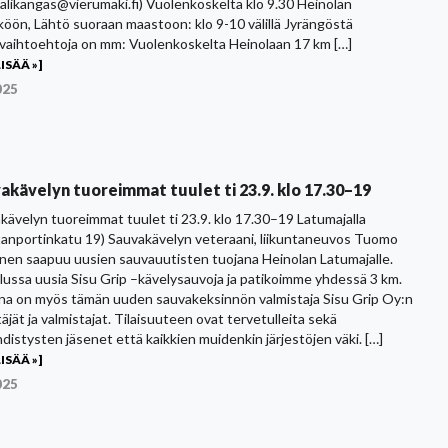
.valikangas@vierumaki.fi) Vuolenkoskelta klo 9.30 Heinolan
köön, Lähtö suoraan maastoon: klo 9-10 välillä Jyrängöstä
ivaihtoehtoja on mm: Vuolenkoskelta Heinolaan 17 km […]
ISÄÄ »]
025
akävelyn tuoreimmat tuulet ti 23.9. klo 17.30–19
kävelyn tuoreimmat tuulet ti 23.9. klo 17.30–19 Latumajalla
anportinkatu 19) Sauvakävelyn veteraani, liikuntaneuvos Tuomo
nen saapuu uusien sauvauutisten tuojana Heinolan Latumajalle.
lussa uusia Sisu Grip –kävelysauvoja ja patikoimme yhdessä 3 km.
a on myös tämän uuden sauvakeksinnön valmistaja Sisu Grip Oy:n
äjät ja valmistajat. Tilaisuuteen ovat tervetulleita sekä
hdistysten jäsenet että kaikkien muidenkin järjestöjen väki. […]
ISÄÄ »]
025