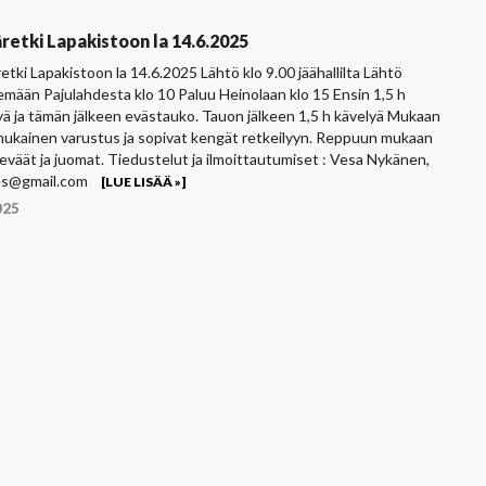
retki Lapakistoon la 14.6.2025
etki Lapakistoon la 14.6.2025 Lähtö klo 9.00 jäähallilta Lähtö
emään Pajulahdesta klo 10 Paluu Heinolaan klo 15 Ensin 1,5 h
yä ja tämän jälkeen evästauko. Tauon jälkeen 1,5 h kävelyä Mukaan
ukainen varustus ja sopivat kengät retkeilyyn. Reppuun mukaan
eväät ja juomat. Tiedustelut ja ilmoittautumiset : Vesa Nykänen,
es@gmail.com
[LUE LISÄÄ »]
025