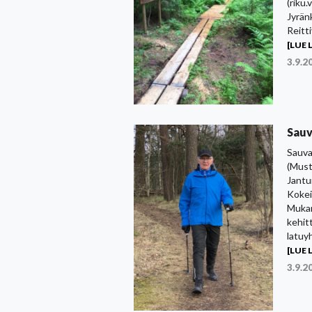
(riku
Jyrän
Reitt
[LUE L
3.9.2
Sauv
Sauva
(Must
Jantu
Kokei
Mukan
kehitt
latuy
[LUE L
3.9.2