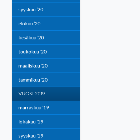
syyskuu ’20
elokuu ’20
kesäkuu ’20
toukokuu ’20
maaliskuu ’20
tammikuu ’20
VUOSI 2019
marraskuu ’19
lokakuu ’19
syyskuu ’19