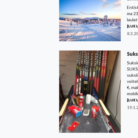
Entis
ma 23
laula
[LUE L
8.3.2
Suks
Suksi
SUKSI
suksi
voite
€, ma
mobil
[LUE L
19.1.