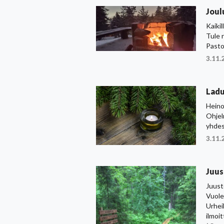
Joul
Kaikil
Tule 
Pasto
3.11.
Ladu
Heinol
Ohjel
yhde
3.11.
Juus
Juust
Vuole
Urhei
ilmoi