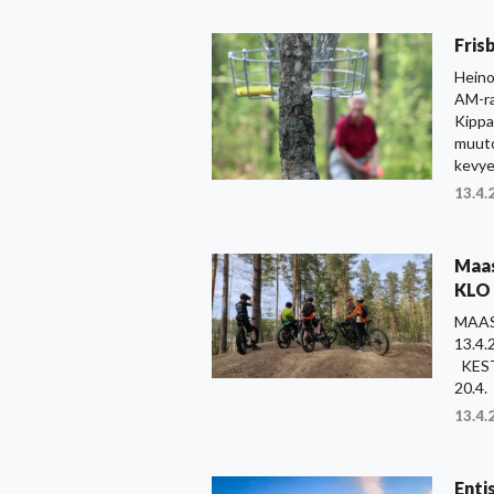
Fris
Heino
AM-ra
Kippa
muuto
kevyel
13.4.
Maas
KLO 
MAAS
13.
KEST
20.
13.4.
Enti