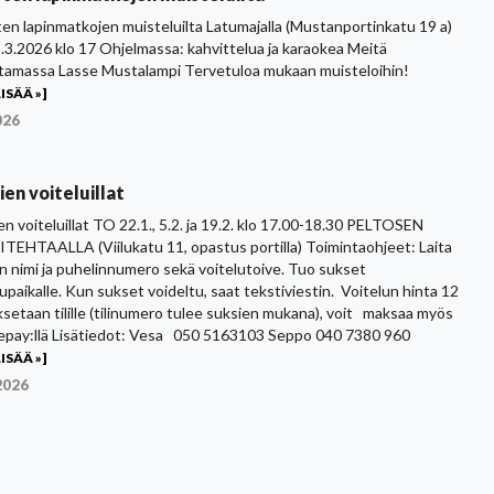
ten lapinmatkojen muisteluilta Latumajalla (Mustanportinkatu 19 a)
.3.2026 klo 17 Ohjelmassa: kahvittelua ja karaokea Meitä
ttamassa Lasse Mustalampi Tervetuloa mukaan muisteloihin!
ISÄÄ »]
026
ien voiteluillat
en voiteluillat TO 22.1., 5.2. ja 19.2. klo 17.00-18.30 PELTOSEN
TEHTAALLA (Viilukatu 11, opastus portilla) Toimintaohjeet: Laita
in nimi ja puhelinnumero sekä voitelutoive. Tuo sukset
lupaikalle. Kun sukset voideltu, saat tekstiviestin. Voitelun hinta 12
ksetaan tilille (tilinumero tulee suksien mukana), voit maksaa myös
epay:llä Lisätiedot: Vesa 050 5163103 Seppo 040 7380 960
ISÄÄ »]
2026