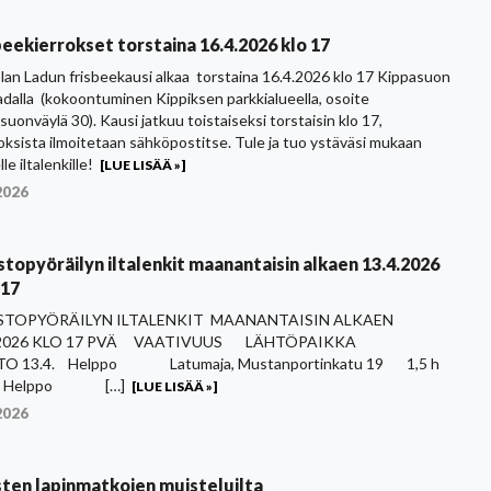
beekierrokset torstaina 16.4.2026 klo 17
lan Ladun frisbeekausi alkaa torstaina 16.4.2026 klo 17 Kippasuon
dalla (kokoontuminen Kippiksen parkkialueella, osoite
suonväylä 30). Kausi jatkuu toistaiseksi torstaisin klo 17,
ksista ilmoitetaan sähköpostitse. Tule ja tuo ystäväsi mukaan
le iltalenkille!
[LUE LISÄÄ »]
2026
topyöräilyn iltalenkit maanantaisin alkaen 13.4.2026
17
TOPYÖRÄILYN ILTALENKIT MAANANTAISIN ALKAEN
4.2026 KLO 17 PVÄ VAATIVUUS LÄHTÖPAIKKA
O 13.4. Helppo Latumaja, Mustanportinkatu 19 1,5 h
4. Helppo […]
[LUE LISÄÄ »]
2026
sten lapinmatkojen muisteluilta