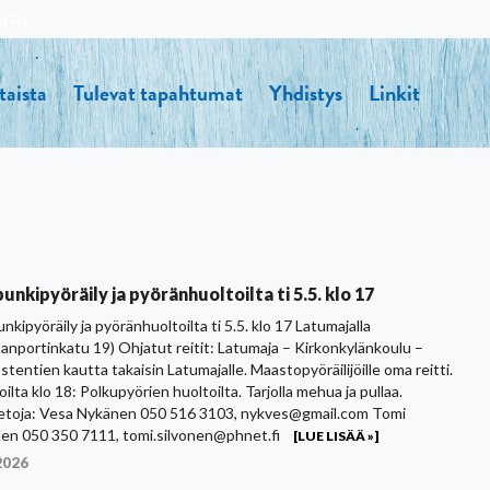
U RY
taista
Tulevat tapahtumat
Yhdistys
Linkit
unkipyöräily ja pyöränhuoltoilta ti 5.5. klo 17
kipyöräily ja pyöränhuoltoilta ti 5.5. klo 17 Latumajalla
anportinkatu 19) Ohjatut reitit: Latumaja – Kirkonkylänkoulu –
tentien kautta takaisin Latumajalle. Maastopyöräilijöille oma reitti.
ilta klo 18: Polkupyörien huoltoilta. Tarjolla mehua ja pullaa.
ietoja: Vesa Nykänen 050 516 3103, nykves@gmail.com Tomi
nen 050 350 7111, tomi.silvonen@phnet.fi
[LUE LISÄÄ »]
2026