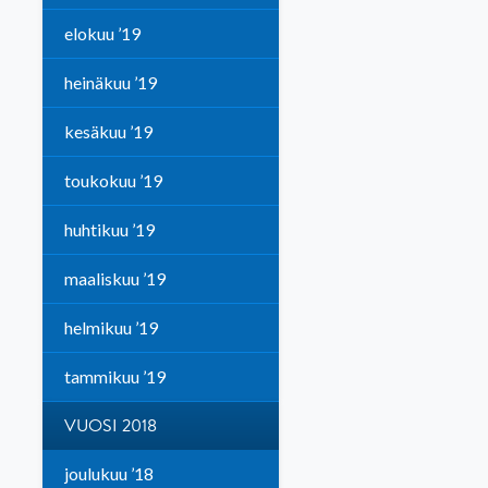
elokuu ’19
heinäkuu ’19
kesäkuu ’19
toukokuu ’19
huhtikuu ’19
maaliskuu ’19
helmikuu ’19
tammikuu ’19
VUOSI 2018
joulukuu ’18