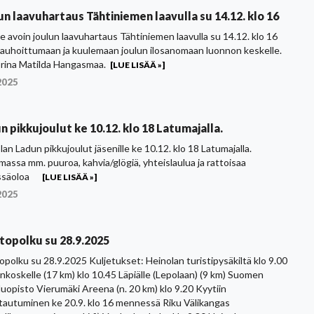
un laavuhartaus Tähtiniemen laavulla su 14.12. klo 16
le avoin joulun laavuhartaus Tähtiniemen laavulla su 14.12. klo 16
rauhoittumaan ja kuulemaan joulun ilosanomaan luonnon keskelle.
rina Matilda Hangasmaa.
[LUE LISÄÄ »]
2025
n pikkujoulut ke 10.12. klo 18 Latumajalla.
an Ladun pikkujoulut jäsenille ke 10.12. klo 18 Latumajalla.
massa mm. puuroa, kahvia/glögiä, yhteislaulua ja rattoisaa
ssäoloa
[LUE LISÄÄ »]
2025
topolku su 28.9.2025
opolku su 28.9.2025 Kuljetukset: Heinolan turistipysäkiltä klo 9.00
nkoskelle (17 km) klo 10.45 Läpiälle (Lepolaan) (9 km) Suomen
luopisto Vierumäki Areena (n. 20 km) klo 9.20 Kyytiin
ttautuminen ke 20.9. klo 16 mennessä Riku Välikangas