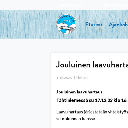
Skip
SUOMEN LATU
HEINOLAN LAT
to
content
Etusivu
Ajankoh
Jouluinen laavuharta
1.12.2023
Yleinen
Jouluinen laavuhartaus
Tähtiniemessä su
1
7
.12.2
3
klo
16.
Laavu hartaus järjestetään yhteistyö
seurakunnan kanssa.