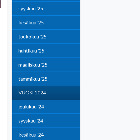
syyskuu ’25
kesäkuu ’25
toukokuu ’25
huhtikuu ’25
maaliskuu ’25
tammikuu ’25
VUOSI 2024
joulukuu ’24
syyskuu ’24
kesäkuu ’24