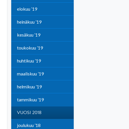
elokuu ’19
heinäkuu ’19
kesäkuu ’19
toukokuu ’19
huhtikuu ’19
maaliskuu ’19
helmikuu ’19
tammikuu ’19
VUOSI 2018
joulukuu ’18