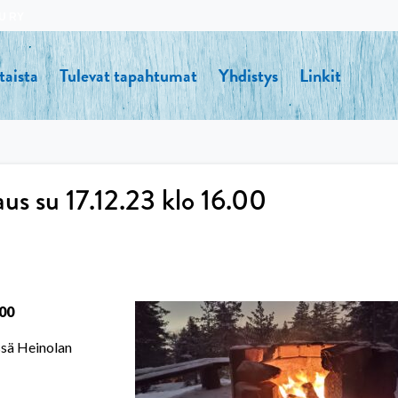
U RY
taista
Tulevat tapahtumat
Yhdistys
Linkit
us su 17.12.23 klo 16.00
00
ssä Heinolan