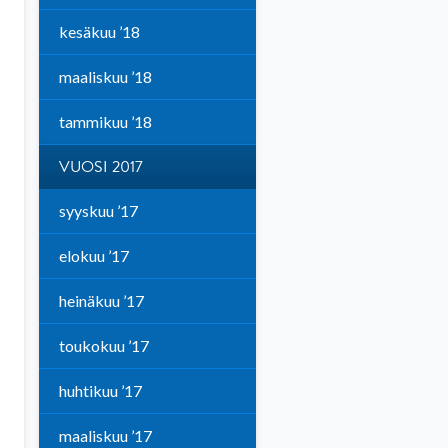
kesäkuu ’18
maaliskuu ’18
tammikuu ’18
VUOSI 2017
syyskuu ’17
elokuu ’17
heinäkuu ’17
toukokuu ’17
huhtikuu ’17
maaliskuu ’17