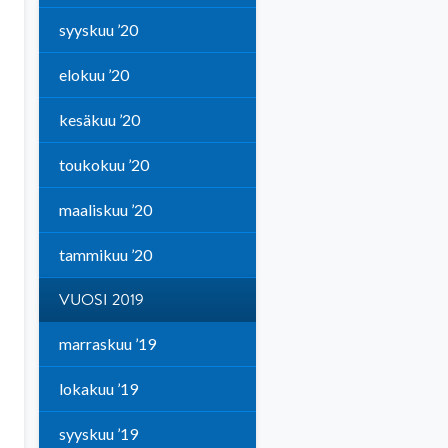
syyskuu ’20
elokuu ’20
kesäkuu ’20
toukokuu ’20
maaliskuu ’20
tammikuu ’20
VUOSI 2019
marraskuu ’19
lokakuu ’19
syyskuu ’19