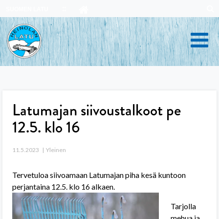
Skip
SUOMEN LATU
to
content
Latumajan siivoustalkoot pe
12.5. klo 16
11.5.2023
Yleinen
Tervetuloa siivoamaan Latumajan piha kesä kuntoon
perjantaina 12.5. klo 16 alkaen.
Tarjolla
mehua ja