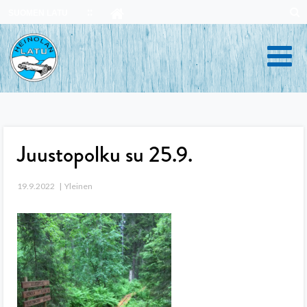
Skip
SUOMEN LATU
to
content
Juustopolku su 25.9.
19.9.2022
Yleinen