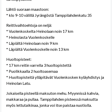
Lähtö suoraan maastoon:
* klo 9-10 välillä Jyrängöstä Tamppilahdenkatu 35
Reittivaihtoehtoja on neljä:
* Vuolenkoskelta Heinolaan noin 17 km
* Heinolasta Vuolenkoskelle
* Läpiältä Heinolaan noin 9 km
* Läpiältä Vuolenkoskelle noin 13 km
Huoltopisteet:
* 17 km reitin varrella 3 huoltopistettä
* Puolikkaalla 2 huoltoasemaa
* Huoltopisteitä ylläpitävät Vuolenkosken kyläyhdistys ja
Heinolan Latu.
Jokaisella pisteellä maksuton mehu. Myynnissä kahvia,
makkaraa ja pullaa. Tamppilahden pisteessä maksutta
myös lettutaikinaa, jonka voi itse paistaa nuotiolla.