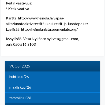
Reitin vaativuus:
* Keskivaativa
Kartta: http://www.heinola.fi/vapaa-
aika/luontoaktiviteetit/ulkoilureitit-ja-luontopolut/
Lue lisää: http://heinolanlatu.suomenlatu.org/
Kysy lisää: Vesa Nykänen nykves@gmail.com,
puh. 050 516 3103
VUOSI 2026
huhtikuu ’26
maaliskuu ’26
tammikuu ’26