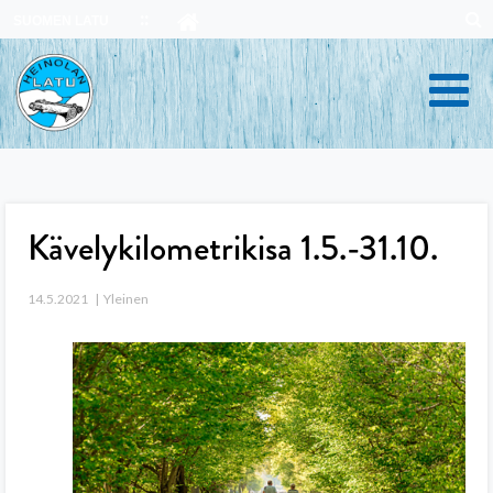
Skip
SUOMEN LATU
to
content
Kävelykilometrikisa 1.5.-31.10.
14.5.2021
Yleinen