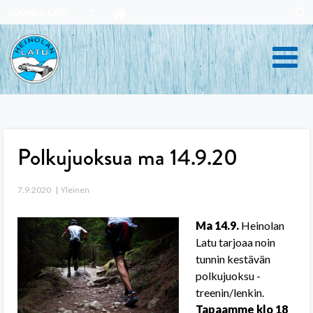
Skip
SUOMEN LATU
to
content
Polkujuoksua ma 14.9.20
7.9.2020
Yleinen
Ma 14.9.
Heinolan
Latu tarjoaa noin
tunnin kestävän
polkujuoksu -
treenin/lenkin.
Tapaamme klo 18