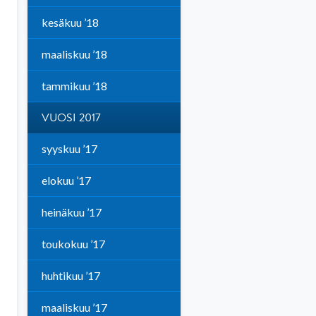
kesäkuu ’18
maaliskuu ’18
tammikuu ’18
VUOSI 2017
syyskuu ’17
elokuu ’17
heinäkuu ’17
toukokuu ’17
huhtikuu ’17
maaliskuu ’17