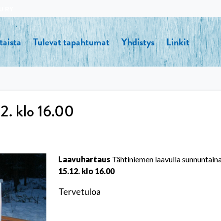
U RY
taista
Tulevat tapahtumat
Yhdistys
Linkit
2. klo 16.00
Laavuhartaus
Tähtiniemen laavulla sunnuntain
15.12. klo 16.00
Tervetuloa