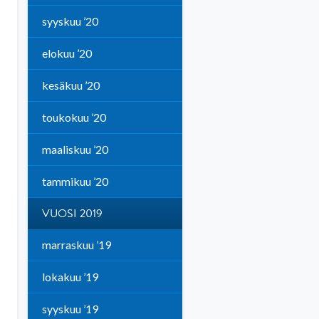
syyskuu ’20
elokuu ’20
kesäkuu ’20
toukokuu ’20
maaliskuu ’20
tammikuu ’20
VUOSI 2019
marraskuu ’19
lokakuu ’19
syyskuu ’19