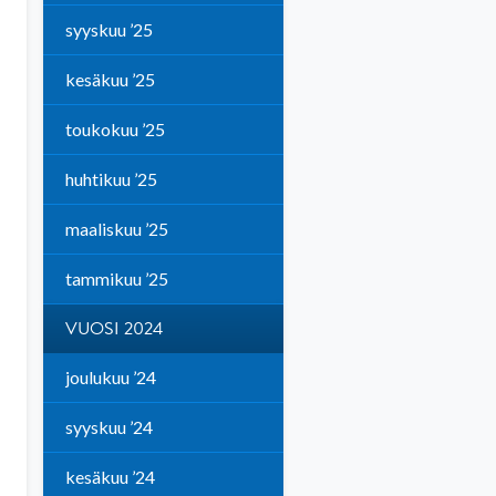
syyskuu ’25
kesäkuu ’25
toukokuu ’25
huhtikuu ’25
maaliskuu ’25
tammikuu ’25
VUOSI 2024
joulukuu ’24
syyskuu ’24
kesäkuu ’24