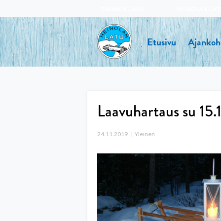
Skip
SUOMEN LATU
HEINOLAN LAT
to
content
Etusivu
Ajankoh
Laavuhartaus su 15.1
24.11.2019
Yleinen