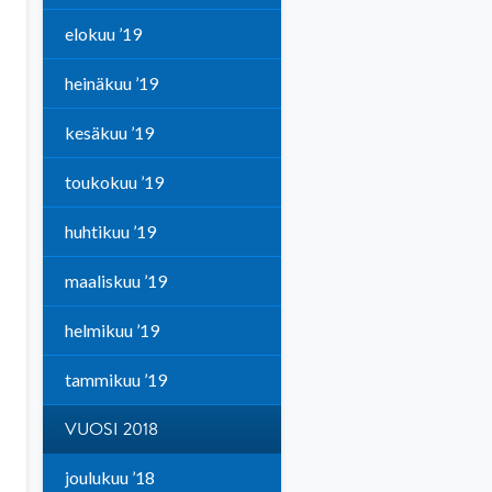
elokuu ’19
heinäkuu ’19
kesäkuu ’19
toukokuu ’19
huhtikuu ’19
maaliskuu ’19
helmikuu ’19
tammikuu ’19
VUOSI 2018
joulukuu ’18