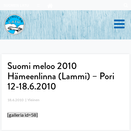
Skip
SUOMEN LATU
to
content
Suomi meloo 2010
Hämeenlinna (Lammi) – Pori
12-18.6.2010
18.6.2010
Yleinen
[galleria id=58]